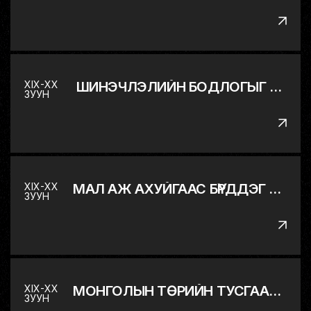
XIX-XX
ШИНЭЧЛЭЛИЙН БОДЛОГЫГ ЭХЛҮҮЛЭВ
ЗУУН
XIX-XX
МАЛ АЖ АХУЙГААС БҮРДДЭГ МОНГОЛ ОРНЫ ЭДИЙН ЗАСГИЙГ ОЛОН САЛБАРТ ШИЛЖҮҮЛЭВ
ЗУУН
XIX-XX
МОНГОЛЫН ТӨРИЙН ТУСГААР ТОГТНОЛ, БҮРЭН ЭРХТ БАЙДЛЫГ СЭРГЭЭН БАТАТГАВ
ЗУУН