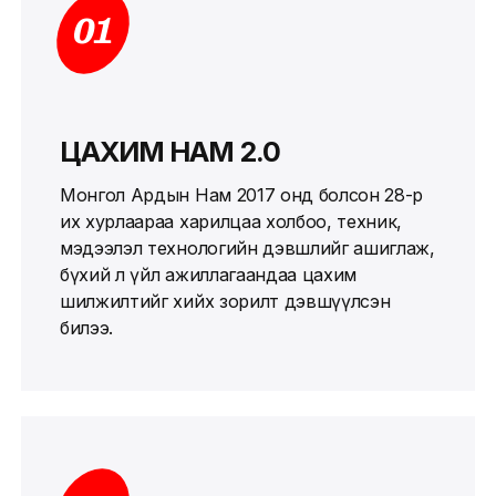
01
ЦАХИМ НАМ 2.0
Монгол Ардын Нам 2017 онд болсон 28-р
их хурлаараа харилцаа холбоо, техник,
мэдээлэл технологийн дэвшлийг ашиглаж,
бүхий л үйл ажиллагаандаа цахим
шилжилтийг хийх зорилт дэвшүүлсэн
билээ.