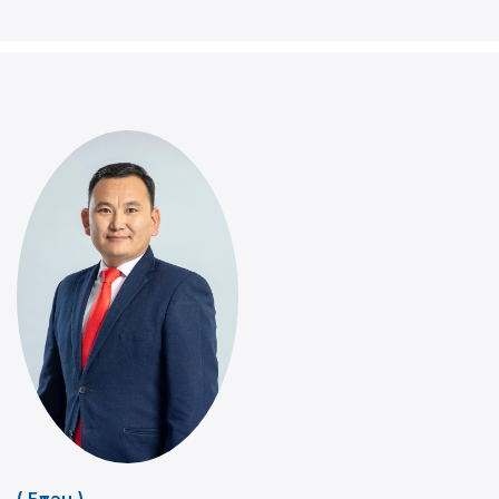
( Бүтэц )