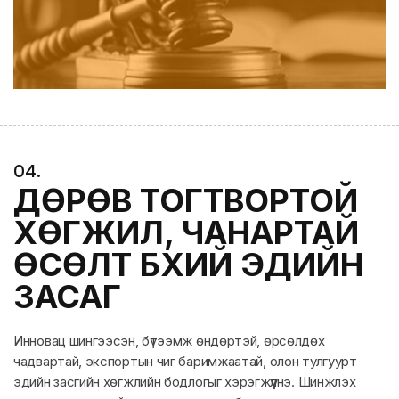
0
4
.
ДӨРӨВ ТОГТВОРТОЙ
ХӨГЖИЛ, ЧАНАРТАЙ
ӨСӨЛТ БҮХИЙ ЭДИЙН
ЗАСАГ
Инновац шингээсэн, бүтээмж өндөртэй, өрсөлдөх
чадвартай, экспортын чиг баримжаатай, олон тулгуурт
эдийн засгийн хөгжлийн бодлогыг хэрэгжүүлнэ. Шинжлэх