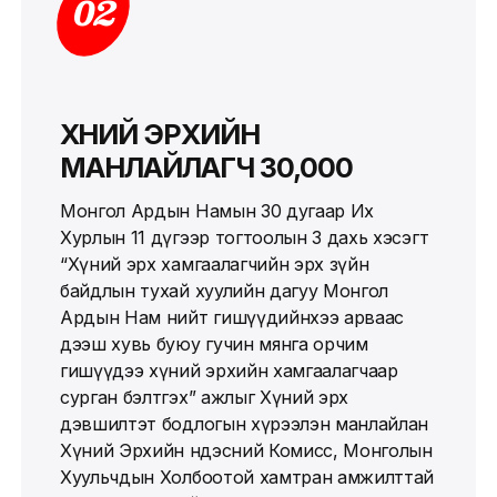
02
ХҮНИЙ ЭРХИЙН
МАНЛАЙЛАГЧ 30,000
Монгол Ардын Намын 30 дугаар Их
Хурлын 11 дүгээр тогтоолын 3 дахь хэсэгт
“Хүний эрх хамгаалагчийн эрх зүйн
байдлын тухай хуулийн дагуу Монгол
Ардын Нам нийт гишүүдийнхээ арваас
дээш хувь буюу гучин мянга орчим
гишүүдээ хүний эрхийн хамгаалагчаар
сурган бэлтгэх” ажлыг Хүний эрх
дэвшилтэт бодлогын хүрээлэн манлайлан
Хүний Эрхийн Үндэсний Комисс, Монголын
Хуульчдын Холбоотой хамтран амжилттай