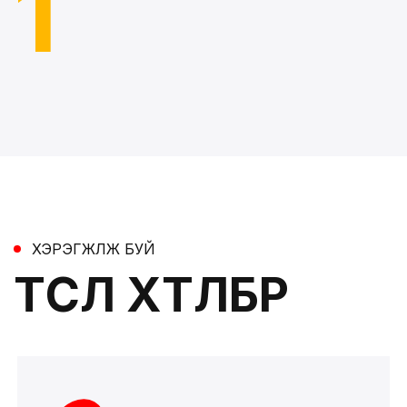
1
ХЭРЭГЖҮҮЛЖ БУЙ
ТӨСӨЛ ХӨТӨЛБӨР