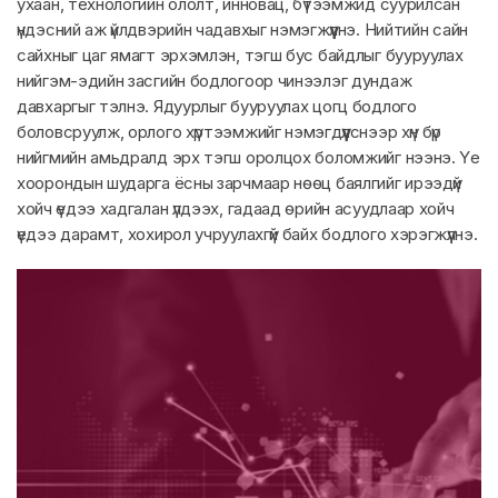
ухаан, технологийн ололт, инновац, бүтээмжид суурилсан
үндэсний аж үйлдвэрийн чадавхыг нэмэгжүүлнэ. Нийтийн сайн
сайхныг цаг ямагт эрхэмлэн, тэгш бус байдлыг бууруулах
нийгэм-эдийн засгийн бодлогоор чинээлэг дундаж
давхаргыг тэлнэ. Ядуурлыг бууруулах цогц бодлого
боловсруулж, орлого хүртээмжийг нэмэгдүүлснээр хүн бүр
нийгмийн амьдралд эрх тэгш оролцох боломжийг нээнэ. Үе
хоорондын шударга ёсны зарчмаар нөөц баялгийг ирээдүй
хойч үедээ хадгалан үлдээх, гадаад өрийн асуудлаар хойч
үедээ дарамт, хохирол учруулахгүй байх бодлого хэрэгжүүлнэ.