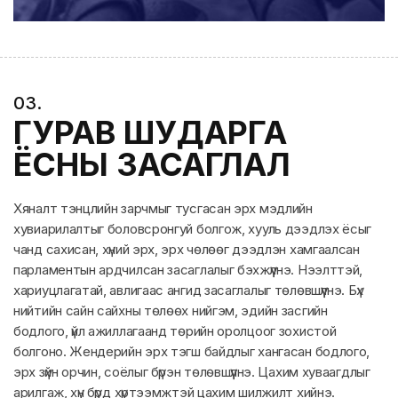
0
3
.
ГУРАВ ШУДАРГА
ЁСНЫ ЗАСАГЛАЛ
Хяналт тэнцлийн зарчмыг тусгасан эрх мэдлийн
хувиарилалтыг боловсронгуй болгож, хууль дээдлэх ёсыг
чанд сахисан, хүний эрх, эрх чөлөөг дээдлэн хамгаалсан
парламентын ардчилсан засаглалыг бэхжүүлнэ. Нээлттэй,
хариуцлагатай, авлигаас ангид засаглалыг төлөвшүүлнэ. Бүх
нийтийн сайн сайхны төлөөх нийгэм, эдийн засгийн
бодлого, үйл ажиллагаанд төрийн оролцоог зохистой
болгоно. Жендерийн эрх тэгш байдлыг хангасан бодлого,
эрх зүйн орчин, соёлыг бүрэн төлөвшүүлнэ. Цахим хуваагдлыг
арилгаж, хүн бүрд хүртээмжтэй цахим шилжилт хийнэ.