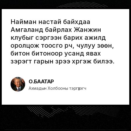
Найман настай байхдаа
Амгаланд байрлах Жанжин
клубыг сэргээн барих ажилд
оролцож тоосго үүрч, чулуу зөөн,
битон битоноор усанд явах
зэрэгт гарын үзүүрээ хүргэж билээ.
О.БААТАР
Ахмадын Холбооны тэргүүлэгч