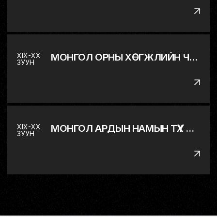
XIX-XX
МОНГОЛ ОРНЫ ХӨГЖЛИЙН ЧИГ БАРИМЖАА
ЗУУН
XIX-XX
МОНГОЛ АРДЫН НАМЫН ТҮҮХ БОЛ ХХ ЗУУНЫ МОНГОЛЫН ТУСГААР ТОГТНОЛЫН ТЭМЦЛИЙН ТҮҮХ
ЗУУН