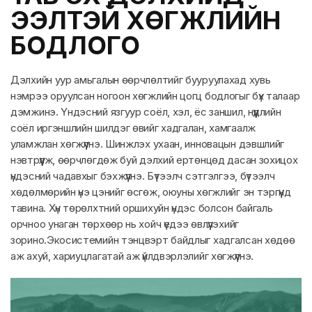
ЭЭЛТЭЙ ХӨГЖЛИЙН
БОДЛОГО
Дэлхийн уур амьгалын өөрчлөлтийг бууруулахад хувь
нэмрээ оруулсан ногоон хөгжлийн цогц бодлогыг бүх талаар
дэмжинэ. Үндэсний язгуур соёл, хэл, ёс заншил, нүүдлийн
соёл иргэншлийн шилдэг өвийг хадгалан, хамгаалж
уламжлан хөгжүүлнэ. Шинжлэх ухаан, инновацын дэвшлийг
нэвтрүүлж, өөрчлөгдөж буй дэлхий ертөнцөд дасан зохицох
үндэсний чадавхыг бэхжүүлнэ. Бүтээлч сэтгэлгээ, бүтээлч
хөдөлмөрийн үнэ цэнийг өсгөж, оюуны хөгжлийг эн тэргүүнд
тавина. Хүн төрөлхтний оршихуйн үндэс болсон байгаль
орчноо унаган төрхөөр нь хойч үедээ өвлүүлэхийг
зорино.Экосистемийн тэнцвэрт байдлыг хадгалсан хөдөө
аж ахуй, хариуцлагатай аж үйлдвэрлэлийг хөгжүүлнэ.