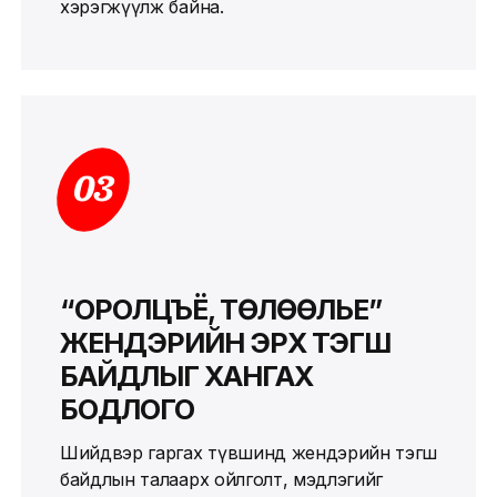
хэрэгжүүлж байна.
03
“ОРОЛЦЪЁ, ТӨЛӨӨЛЬЕ”
ЖЕНДЭРИЙН ЭРХ ТЭГШ
БАЙДЛЫГ ХАНГАХ
БОДЛОГО
Шийдвэр гаргах түвшинд жендэрийн тэгш
байдлын талаарх ойлголт, мэдлэгийг