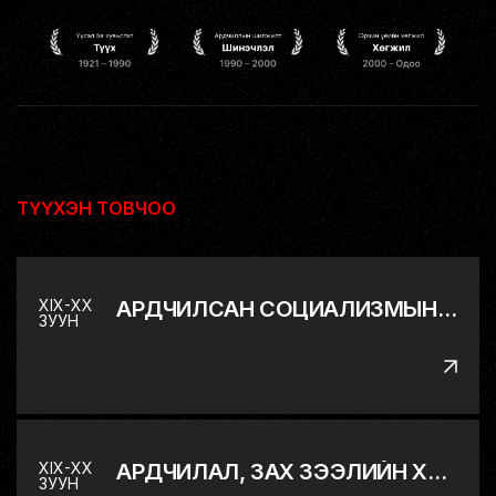
ТҮҮХЭН ТОВЧОО
XIX-XX
АРДЧИЛСАН СОЦИАЛИЗМЫН ДЭВШИЛТЭТ ХЭЛБЭР РҮҮ
ЗУУН
XIX-XX
АРДЧИЛАЛ, ЗАХ ЗЭЭЛИЙН ХАРИЛЦААНД ШИЛЖИХ ЯВЦ
ЗУУН