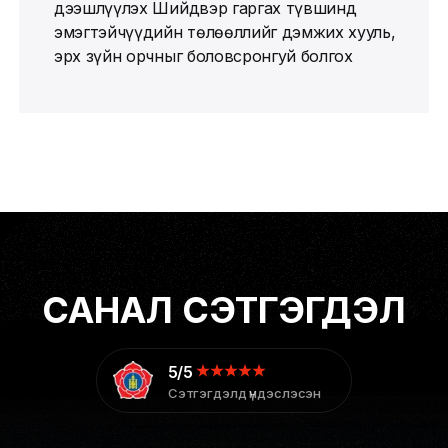
дээшлүүлэх Шийдвэр гаргах түвшинд
эмэгтэйчүүдийн төлөөллийг дэмжих хууль,
эрх зүйн орчныг боловсронгуй болгох
САНАЛ СЭТГЭГДЭЛ
5/5
Сэтгэгдэлд үндэслэсэн