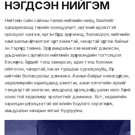
НЭГДСЭН НИЙГЭМ
Нийтийн сайн сайхны төлөө нийгмийн нөөц, баялгийг
хуваарилахад төрийн зохицуулалт, иргэний идэвхтэй
оролцоог хангаж, иргэн бүрд эрүүл мэнд, боловсрол, нийгмийн
хамгааллын үйлчилгээг хүртээмжтэй, чанартай хүргэж байхыг
эн тэргүүнд тавина. Эрүүл амьралын хэв маягийг дэмжсэн,
урьдчилан сэргийлэх нийгмийн эрүүл мэндийн тогтолцоог
бэхжүүлнэ. Бүгдийг тэгш хамарсан, адил тэгш боломж
ойлгосон, чанартай, насан туршдаа суралцахуйц, бүх
нийтийн боловсролыг дэмжинэ. Ажлын байрыг нэмэгдүүлсэн,
хөдөлмөрийн харилцаанд ажилтан, ажил олгогчийн эрхийг
тэнцвэртэй хангасан, амьдралд хүрэлцэхүйц цалин хөлс бүхий
зохистой хөдөлмөр эрхлэлтийг дэмжинэ. Хот, хөдөөгийн
харилцан шүтэлцээтэй хөгжлийн бодлого хэрэгжүүлж,
амьдралын чанарын ялгааг бууруулна.