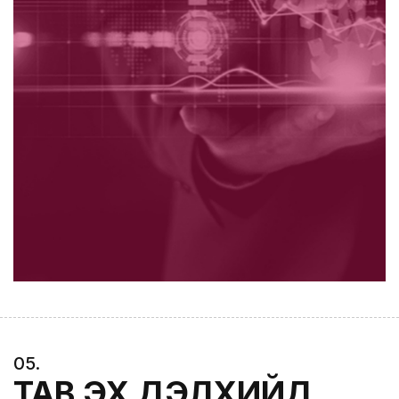
0
5
.
ТАВ ЭХ ДЭЛХИЙД