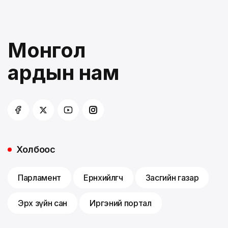
Монгол
ардын нам
Холбоос
Парламент
Ерөнхийлөгч
Засгийн газар
Эрх зүйн сан
Иргэний портал