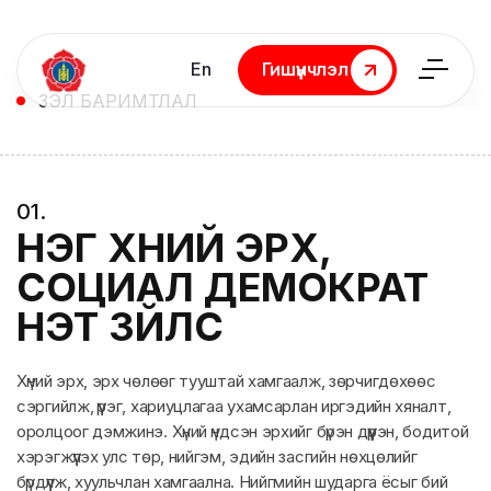
En
Гишүүнчлэл
Гишүүнчлэл
ҮЗЭЛ БАРИМТЛАЛ
0
1
.
НЭГ ХҮНИЙ ЭРХ,
СОЦИАЛ ДЕМОКРАТ
ҮНЭТ ЗҮЙЛС
Хүний эрх, эрх чөлөөг тууштай хамгаалж, зөрчигдөхөөс
сэргийлж, үүрэг, хариуцлагаа ухамсарлан иргэдийн хяналт,
оролцоог дэмжинэ. Хүний үндсэн эрхийг бүрэн дүүрэн, бодитой
хэрэгжүүлэх улс төр, нийгэм, эдийн засгийн нөхцөлийг
бүрдүүлж, хуульчлан хамгаална. Нийгмийн шударга ёсыг бий